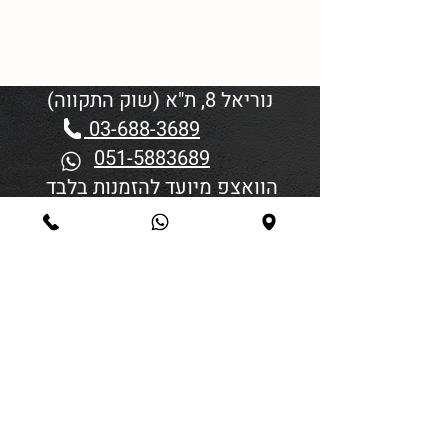
נוריאל 8, ת"א (שוק התקווה)
03-688-3689
051-5883689
הוואצפ מיועד להזמנות בלבד
שעות פתיחה:
יום א'-ד' 06:00-18:45
יום חמישי 19:30–06:00
יום שישי וערבי חג פתיחה בשעה
4:00
סגירה 45 דקות לפני כניסת
שבת/חג.