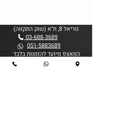
נוריאל 8, ת"א (שוק התקווה)
03-688-3689
051-5883689
הוואצפ מיועד להזמנות בלבד
שעות פתיחה:
יום א'-ד' 06:00-18:45
יום חמישי 19:30–06:00
יום שישי וערבי חג פתיחה בשעה
4:00
סגירה 45 דקות לפני כניסת
שבת/חג.