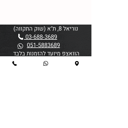
נוריאל 8, ת"א (שוק התקווה)
03-688-3689
051-5883689
הוואצפ מיועד להזמנות בלבד
שעות פתיחה:
יום א'-ד' 06:00-18:45
יום חמישי 19:30–06:00
יום שישי וערבי חג פתיחה בשעה
4:00
סגירה 45 דקות לפני כניסת
שבת/חג.