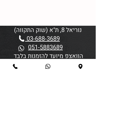
נוריאל 8, ת"א (שוק התקווה)
03-688-3689
051-5883689
הוואצפ מיועד להזמנות בלבד
שעות פתיחה:
יום א'-ד' 06:00-18:45
יום חמישי 19:30–06:00
יום שישי וערבי חג פתיחה בשעה
4:00
סגירה 45 דקות לפני כניסת
שבת/חג.