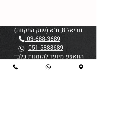
נוריאל 8, ת"א (שוק התקווה)
03-688-3689
051-5883689
הוואצפ מיועד להזמנות בלבד
שעות פתיחה:
יום א'-ד' 06:00-18:45
יום חמישי 19:30–06:00
יום שישי וערבי חג פתיחה בשעה
4:00
סגירה 45 דקות לפני כניסת
שבת/חג.