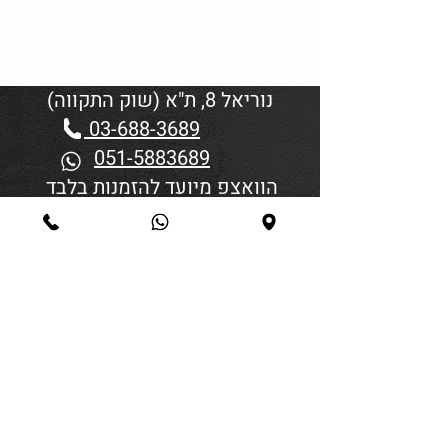
נוריאל 8, ת"א (שוק התקווה)
03-688-3689
051-5883689
הוואצפ מיועד להזמנות בלבד
שעות פתיחה:
יום א'-ד' 06:00-18:45
יום חמישי 19:30–06:00
יום שישי וערבי חג פתיחה בשעה
4:00
סגירה 45 דקות לפני כניסת
שבת/חג.