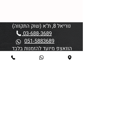
נוריאל 8, ת"א (שוק התקווה)
03-688-3689
051-5883689
הוואצפ מיועד להזמנות בלבד
שעות פתיחה:
יום א'-ד' 06:00-18:45
יום חמישי 19:30–06:00
יום שישי וערבי חג פתיחה בשעה
4:00
סגירה 45 דקות לפני כניסת
שבת/חג.