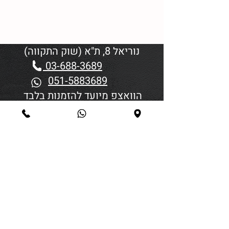
נוריאל 8, ת"א (שוק התקווה)
03-688-3689
051-5883689
הוואצפ מיועד להזמנות בלבד
שעות פתיחה:
יום א'-ד' 06:00-18:45
יום חמישי 19:30–06:00
יום שישי וערבי חג פתיחה בשעה
4:00
סגירה 45 דקות לפני כניסת
שבת/חג.