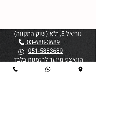
נוריאל 8, ת"א (שוק התקווה)
03-688-3689
051-5883689
הוואצפ מיועד להזמנות בלבד
שעות פתיחה:
יום א'-ד' 06:00-18:45
יום חמישי 19:30–06:00
יום שישי וערבי חג פתיחה בשעה
4:00
סגירה 45 דקות לפני כניסת
שבת/חג.