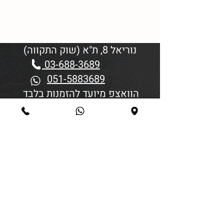
נוריאל 8, ת"א (שוק התקווה)
03-688-3689
051-5883689
הוואצפ מיועד להזמנות בלבד
שעות פתיחה:
יום א'-ד' 06:00-18:45
יום חמישי 19:30–06:00
יום שישי וערבי חג פתיחה בשעה
4:00
סגירה 45 דקות לפני כניסת
שבת/חג.