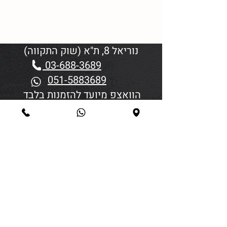
נוריאל 8, ת"א (שוק התקווה)
03-688-3689
051-5883689
הוואצפ מיועד להזמנות בלבד
שעות פתיחה:
יום א'-ד' 06:00-18:45
יום חמישי 19:30–06:00
יום שישי וערבי חג פתיחה בשעה
4:00
סגירה 45 דקות לפני כניסת
שבת/חג.