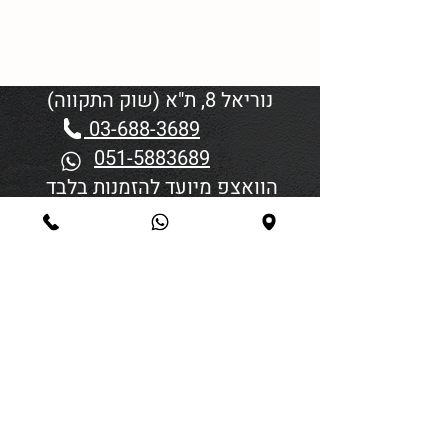
נוריאל 8, ת"א (שוק התקווה)
03-688-3689
051-5883689
הוואצפ מיועד להזמנות בלבד
שעות פתיחה:
יום א'-ד' 06:00-18:45
יום חמישי 19:30–06:00
יום שישי וערבי חג פתיחה בשעה
4:00
סגירה 45 דקות לפני כניסת
שבת/חג.