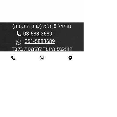
נוריאל 8, ת"א (שוק התקווה)
03-688-3689
051-5883689
הוואצפ מיועד להזמנות בלבד
שעות פתיחה:
יום א'-ד' 06:00-18:45
יום חמישי 19:30–06:00
יום שישי וערבי חג פתיחה בשעה
4:00
סגירה 45 דקות לפני כניסת
שבת/חג.