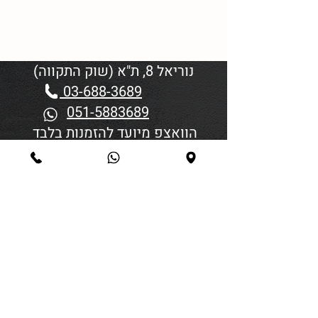
נוריאל 8, ת"א (שוק התקווה)
03-688-3689
051-5883689
הוואצפ מיועד להזמנות בלבד
שעות פתיחה:
יום א'-ד' 06:00-18:45
יום חמישי 19:30–06:00
יום שישי וערבי חג פתיחה בשעה
4:00
סגירה 45 דקות לפני כניסת
שבת/חג.