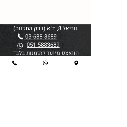
נוריאל 8, ת"א (שוק התקווה)
03-688-3689
051-5883689
הוואצפ מיועד להזמנות בלבד
שעות פתיחה:
יום א'-ד' 06:00-18:45
יום חמישי 19:30–06:00
יום שישי וערבי חג פתיחה בשעה
4:00
סגירה 45 דקות לפני כניסת
שבת/חג.