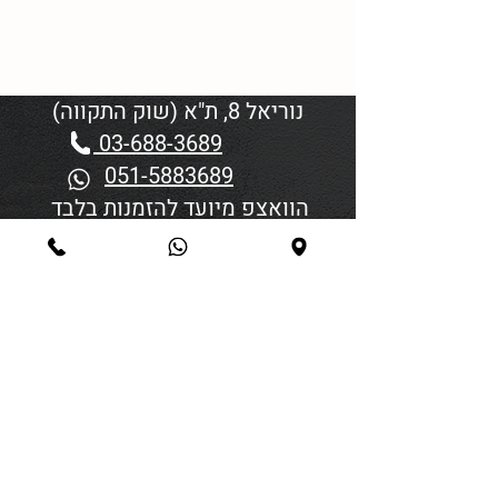
נוריאל 8, ת"א (שוק התקווה)
03-688-3689
051-5883689
הוואצפ מיועד להזמנות בלבד
שעות פתיחה:
יום א'-ד' 06:00-18:45
יום חמישי 19:30–06:00
יום שישי וערבי חג פתיחה בשעה
4:00
סגירה 45 דקות לפני כניסת
שבת/חג.