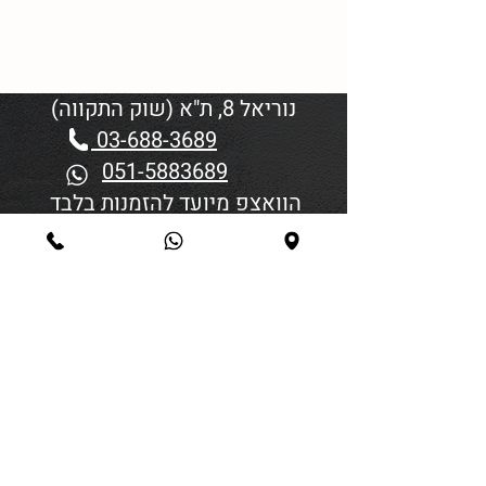
נוריאל 8, ת"א (שוק התקווה)
03-688-3689
051-5883689
הוואצפ מיועד להזמנות בלבד
שעות פתיחה:
יום א'-ד' 06:00-18:45
יום חמישי 19:30–06:00
יום שישי וערבי חג פתיחה בשעה
4:00
סגירה 45 דקות לפני כניסת
שבת/חג.