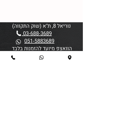
נוריאל 8, ת"א (שוק התקווה)
03-688-3689
051-5883689
הוואצפ מיועד להזמנות בלבד
שעות פתיחה:
יום א'-ד' 06:00-18:45
יום חמישי 19:30–06:00
יום שישי וערבי חג פתיחה בשעה
4:00
סגירה 45 דקות לפני כניסת
שבת/חג.