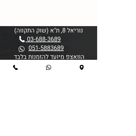
נוריאל 8, ת"א (שוק התקווה)
03-688-3689
051-5883689
הוואצפ מיועד להזמנות בלבד
שעות פתיחה:
יום א'-ד' 06:00-18:45
יום חמישי 19:30–06:00
יום שישי וערבי חג פתיחה בשעה
4:00
סגירה 45 דקות לפני כניסת
שבת/חג.