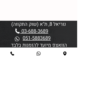
נוריאל 8, ת"א (שוק התקווה)
03-688-3689
051-5883689
הוואצפ מיועד להזמנות בלבד
שעות פתיחה:
יום א'-ד' 06:00-18:45
יום חמישי 19:30–06:00
יום שישי וערבי חג פתיחה בשעה
4:00
סגירה 45 דקות לפני כניסת
שבת/חג.