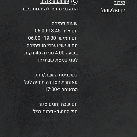
051-5883689
קירור
הוואצפ מיועד להזמנות בלבד
יין ואלכוהול
שעות פתיחה:
יום א'-ד' 06:00-18:45
יום חמישי 19:30–06:00
יום שישי וערבי חג פתיחה
בשעה 4:00
סגירה 45 דקות
לפני כניסת שבת/חג.
כשכניסת השבת/החג
מאוחרת הסגירה תיהיה לכל
המאוחר ב-17:00.
י
ום שבת וחגים סגור
חול המועד - פתוח רגיל