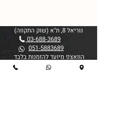
נוריאל 8, ת"א (שוק התקווה)
03-688-3689
051-5883689
הוואצפ מיועד להזמנות בלבד
שעות פתיחה:
יום א'-ד' 06:00-18:45
יום חמישי 19:30–06:00
יום שישי וערבי חג פתיחה בשעה
4:00
סגירה 45 דקות לפני כניסת
שבת/חג.