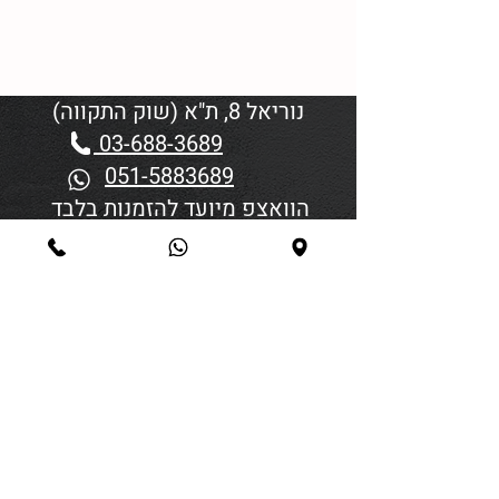
נוריאל 8, ת"א (שוק התקווה)
03-688-3689
051-5883689
הוואצפ מיועד להזמנות בלבד
שעות פתיחה:
יום א'-ד' 06:00-18:45
יום חמישי 19:30–06:00
יום שישי וערבי חג פתיחה בשעה
4:00
סגירה 45 דקות לפני כניסת
שבת/חג.