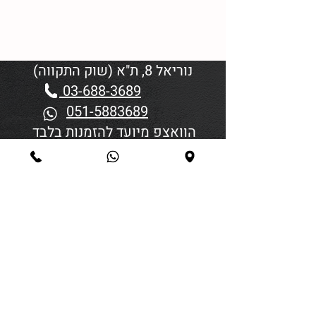
נוריאל 8, ת"א (שוק התקווה)
03-688-3689
051-5883689
הוואצפ מיועד להזמנות בלבד
שעות פתיחה:
יום א'-ד' 06:00-18:45
יום חמישי 19:30–06:00
יום שישי וערבי חג פתיחה בשעה
4:00
סגירה 45 דקות לפני כניסת
שבת/חג.