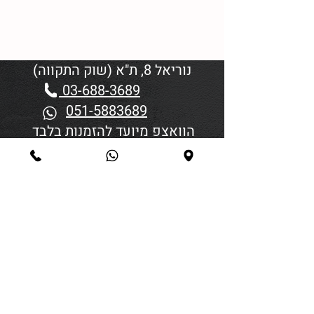
נוריאל 8, ת"א (שוק התקווה)
03-688-3689
051-5883689
הוואצפ מיועד להזמנות בלבד
שעות פתיחה:
יום א'-ד' 06:00-18:45
יום חמישי 19:30–06:00
יום שישי וערבי חג פתיחה בשעה
4:00
סגירה 45 דקות לפני כניסת
שבת/חג.