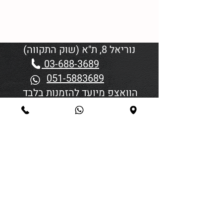
נוריאל 8, ת"א (שוק התקווה)
03-688-3689
051-5883689
הוואצפ מיועד להזמנות בלבד
שעות פתיחה:
יום א'-ד' 06:00-18:45
יום חמישי 19:30–06:00
יום שישי וערבי חג פתיחה בשעה
4:00
סגירה 45 דקות לפני כניסת
שבת/חג.