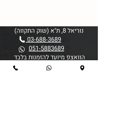
נוריאל 8, ת"א (שוק התקווה)
03-688-3689
051-5883689
הוואצפ מיועד להזמנות בלבד
שעות פתיחה:
יום א'-ד' 06:00-18:45
יום חמישי 19:30–06:00
יום שישי וערבי חג פתיחה בשעה
4:00
סגירה 45 דקות לפני כניסת
שבת/חג.