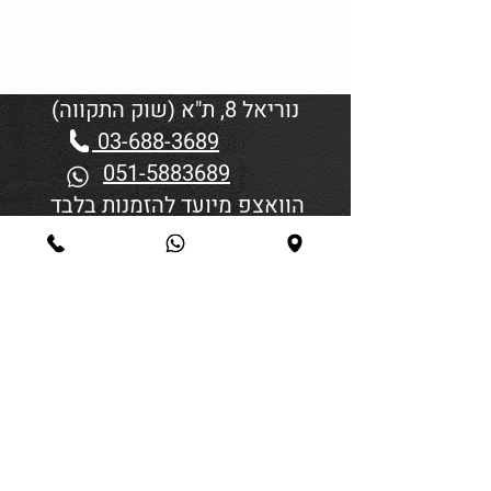
נוריאל 8, ת"א (שוק התקווה)
03-688-3689
051-5883689
הוואצפ מיועד להזמנות בלבד
שעות פתיחה:
יום א'-ד' 06:00-18:45
יום חמישי 19:30–06:00
יום שישי וערבי חג פתיחה בשעה
4:00
סגירה 45 דקות לפני כניסת
שבת/חג.