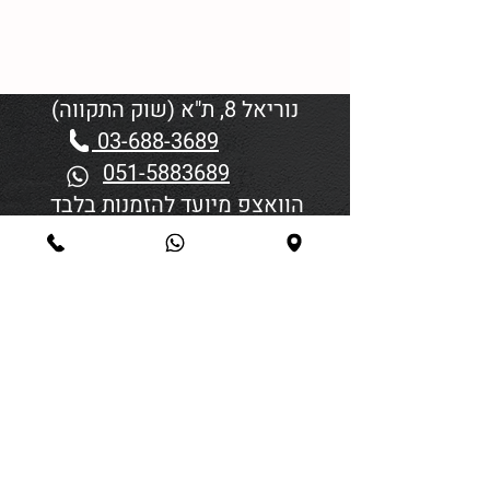
נוריאל 8, ת"א (שוק התקווה)
03-688-3689
051-5883689
הוואצפ מיועד להזמנות בלבד
שעות פתיחה:
יום א'-ד' 06:00-18:45
יום חמישי 19:30–06:00
יום שישי וערבי חג פתיחה בשעה
4:00
סגירה 45 דקות לפני כניסת
שבת/חג.