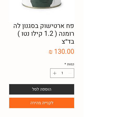
פח ארטישוק בסגנון לה
רומנה ( 1.2 קילו נטו )
בד״צ
מחיר
כמות
*
הוספה לסל
לקנייה מהירה