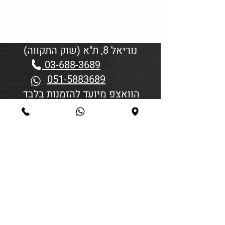
נוריאל 8, ת"א (שוק התקווה)
03-688-3689
051-5883689
הוואצפ מיועד להזמנות בלבד
שעות פתיחה:
יום א'-ד' 06:00-18:45
יום חמישי 19:30–06:00
יום שישי וערבי חג פתיחה בשעה
4:00
סגירה 45 דקות לפני כניסת
שבת/חג.