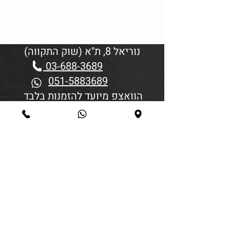
נוריאל 8, ת"א (שוק התקווה)
03-688-3689
051-5883689
הוואצפ מיועד להזמנות בלבד
שעות פתיחה:
יום א'-ד' 06:00-18:45
יום חמישי 19:30–06:00
יום שישי וערבי חג פתיחה בשעה
4:00
סגירה 45 דקות לפני כניסת
שבת/חג.