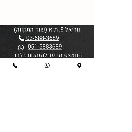
נוריאל 8, ת"א (שוק התקווה)
03-688-3689
051-5883689
הוואצפ מיועד להזמנות בלבד
שעות פתיחה:
יום א'-ד' 06:00-18:45
יום חמישי 19:30–06:00
יום שישי וערבי חג פתיחה בשעה
4:00
סגירה 45 דקות לפני כניסת
שבת/חג.