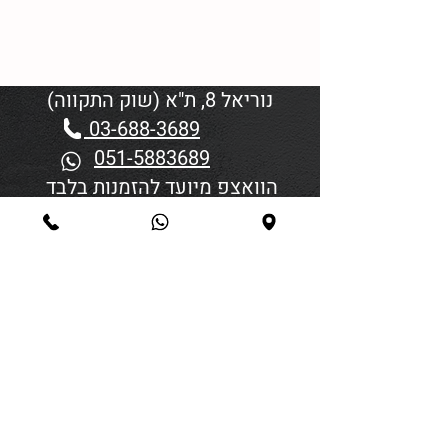
נוריאל 8, ת"א (שוק התקווה)
03-688-3689
051-5883689
הוואצפ מיועד להזמנות בלבד
שעות פתיחה:
יום א'-ד' 06:00-18:45
יום חמישי 19:30–06:00
יום שישי וערבי חג פתיחה בשעה
4:00
סגירה 45 דקות לפני כניסת
שבת/חג.