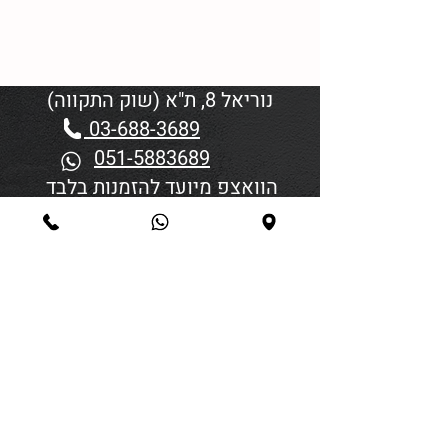
נוריאל 8, ת"א (שוק התקווה)
03-688-3689
051-5883689
הוואצפ מיועד להזמנות בלבד
שעות פתיחה:
יום א'-ד' 06:00-18:45
יום חמישי 19:30–06:00
יום שישי וערבי חג פתיחה בשעה
4:00
סגירה 45 דקות לפני כניסת
שבת/חג.