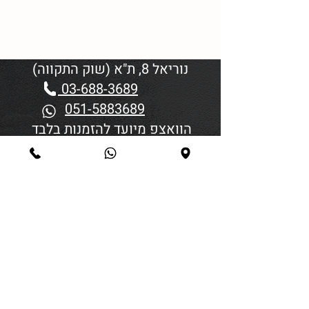
נוריאל 8, ת"א (שוק התקווה)
03-688-3689
051-5883689
הוואצפ מיועד להזמנות בלבד
שעות פתיחה:
יום א'-ד' 06:00-18:45
יום חמישי 19:30–06:00
יום שישי וערבי חג פתיחה בשעה
4:00
סגירה 45 דקות לפני כניסת
שבת/חג.