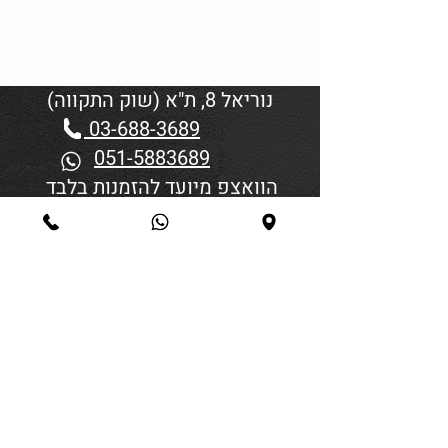
נוריאל 8, ת"א (שוק התקווה)
03-688-3689
051-5883689
הוואצפ מיועד להזמנות בלבד
שעות פתיחה:
יום א'-ד' 06:00-18:45
יום חמישי 19:30–06:00
יום שישי וערבי חג פתיחה בשעה
4:00
סגירה 45 דקות לפני כניסת
שבת/חג.