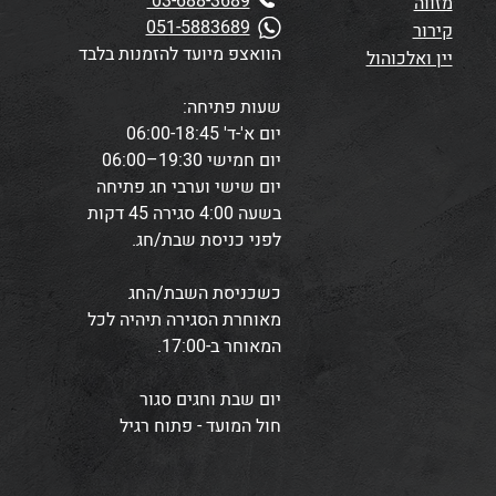
03-688-3689
מזווה
051-5883689
קירור
הוואצפ מיועד להזמנות בלבד
יין ואלכוהול
שעות פתיחה:
יום א'-ד' 06:00-18:45
יום חמישי 19:30–06:00
יום שישי וערבי חג פתיחה
בשעה 4:00
סגירה 45 דקות
לפני כניסת שבת/חג.
כשכניסת השבת/החג
מאוחרת הסגירה תיהיה לכל
המאוחר ב-17:00.
י
ום שבת וחגים סגור
חול המועד - פתוח רגיל