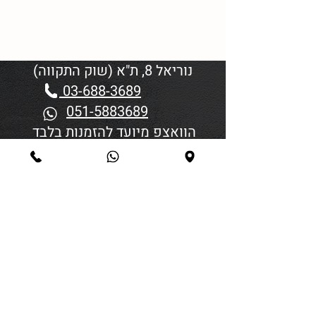
נוריאל 8, ת"א (שוק התקווה)
03-688-3689
051-5883689
הוואצפ מיועד להזמנות בלבד
שעות פתיחה:
יום א'-ד' 06:00-18:45
יום חמישי 19:30–06:00
יום שישי וערבי חג פתיחה בשעה
4:00
סגירה 45 דקות לפני כניסת
שבת/חג.