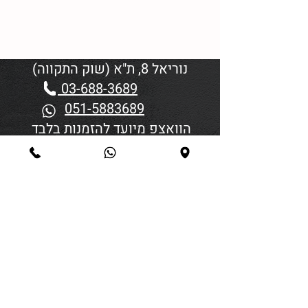
נוריאל 8, ת"א (שוק התקווה)
03-688-3689
051-5883689
הוואצפ מיועד להזמנות בלבד
שעות פתיחה:
יום א'-ד' 06:00-18:45
יום חמישי 19:30–06:00
יום שישי וערבי חג פתיחה בשעה
4:00
סגירה 45 דקות לפני כניסת
שבת/חג.