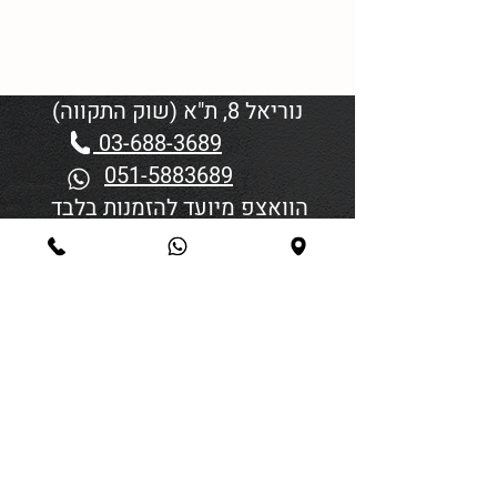
נוריאל 8, ת"א (שוק התקווה)
03-688-3689
051-5883689
הוואצפ מיועד להזמנות בלבד
שעות פתיחה:
יום א'-ד' 06:00-18:45
יום חמישי 19:30–06:00
יום שישי וערבי חג פתיחה בשעה
4:00
סגירה 45 דקות לפני כניסת
שבת/חג.