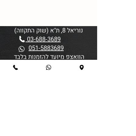
נוריאל 8, ת"א (שוק התקווה)
03-688-3689
051-5883689
הוואצפ מיועד להזמנות בלבד
שעות פתיחה:
יום א'-ד' 06:00-18:45
יום חמישי 19:30–06:00
יום שישי וערבי חג פתיחה בשעה
4:00
סגירה 45 דקות לפני כניסת
שבת/חג.