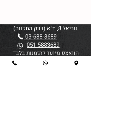
נוריאל 8, ת"א (שוק התקווה)
03-688-3689
051-5883689
הוואצפ מיועד להזמנות בלבד
שעות פתיחה:
יום א'-ד' 06:00-18:45
יום חמישי 19:30–06:00
יום שישי וערבי חג פתיחה בשעה
4:00
סגירה 45 דקות לפני כניסת
שבת/חג.